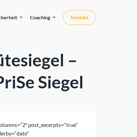
cherheit
Coaching
Kontakt
tesiegel –
riSe Siegel
columns=“2″ post_excerpts=“true“
derby=“date“