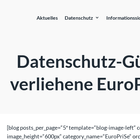
Aktuelles
Datenschutz
Informationssi
Datenschutz-Gü
verliehene EuroP
[blog posts_per_page=“5″ template=“blog-image-left“ 
image_height=“600px“ category_name=“EuroPriSe“ or